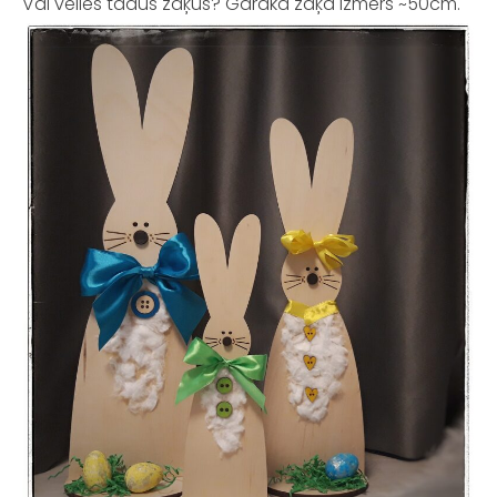
Vai vēlies tādus zaķus? Garāka zaķa izmērs ~50cm.