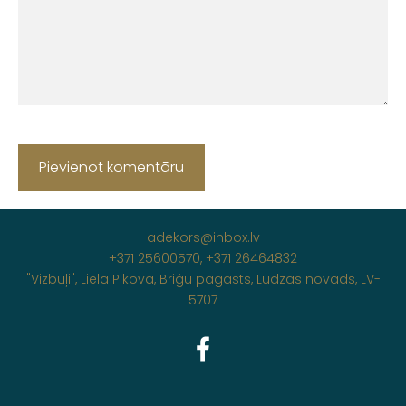
adekors@inbox.lv
+371 25600570, +371 26464832
"Vizbuļi", Lielā Pīkova, Briģu pagasts, Ludzas novads, LV-
5707