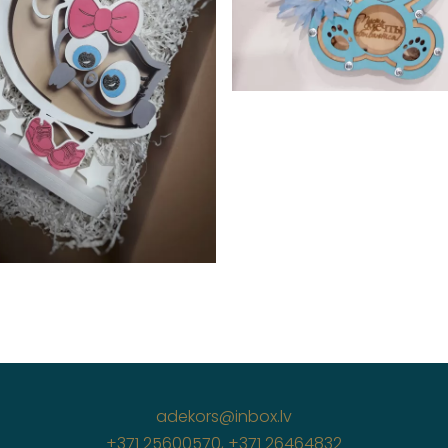
adekors@inbox.lv
+371 25600570, +371 26464832