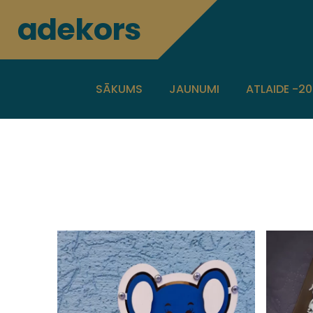
adekors
SĀKUMS
JAUNUMI
ATLAIDE -2