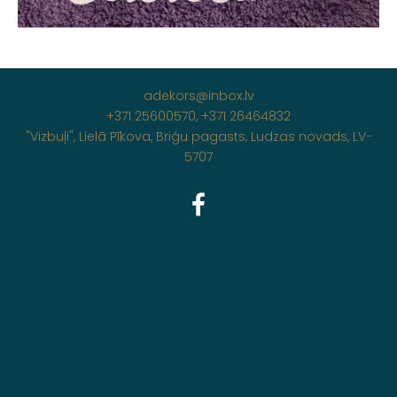
adekors@inbox.lv
+371 25600570, +371 26464832
"Vizbuļi", Lielā Pīkova, Briģu pagasts, Ludzas novads, LV-
5707